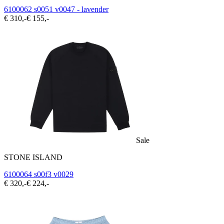
6100062 s0051 v0047 - lavender
€ 310,-
€ 155,-
Sale
STONE ISLAND
6100064 s00f3 v0029
€ 320,-
€ 224,-