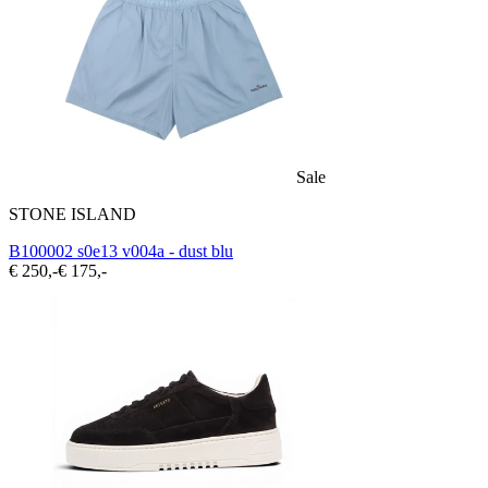
Sale
STONE ISLAND
B100002 s0e13 v004a - dust blu
€ 250,-
€ 175,-