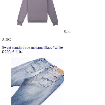
Sale
A.P.C
Sweat standard rue madame lilacs / white
€ 220,-
€ 110,-