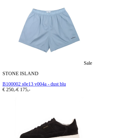
Sale
STONE ISLAND
B100002 s0e13 v004a - dust blu
€ 250,-
€ 175,-