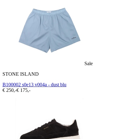
Sale
STONE ISLAND
B100002 s0e13 v004a - dust blu
€ 250,-
€ 175,-