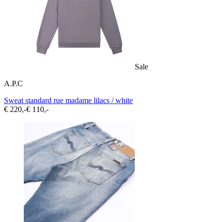
Sale
A.P.C
Sweat standard rue madame lilacs / white
€ 220,-
€ 110,-