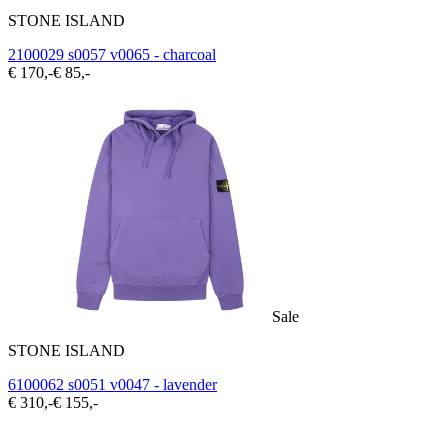
STONE ISLAND
2100029 s0057 v0065 - charcoal
€ 170,-
€ 85,-
Sale
STONE ISLAND
6100062 s0051 v0047 - lavender
€ 310,-
€ 155,-