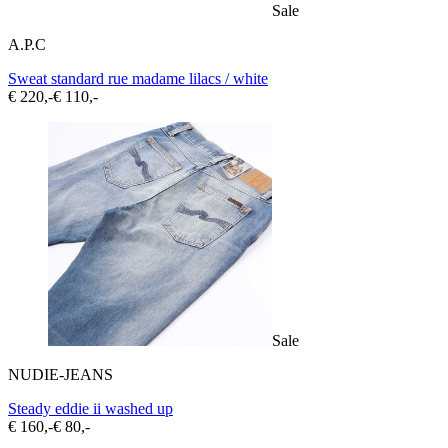
Sale
A.P.C
Sweat standard rue madame lilacs / white
€ 220,-
€ 110,-
Sale
NUDIE-JEANS
Steady eddie ii washed up
€ 160,-
€ 80,-