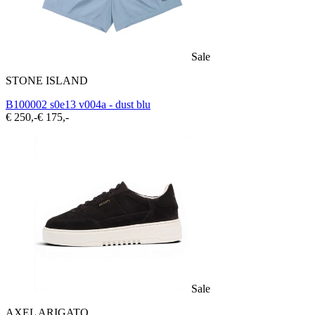
Sale
STONE ISLAND
B100002 s0e13 v004a - dust blu
€ 250,-
€ 175,-
Sale
AXEL ARIGATO