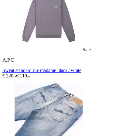
Sale
A.P.C
Sweat standard rue madame lilacs / white
€ 220,-
€ 110,-