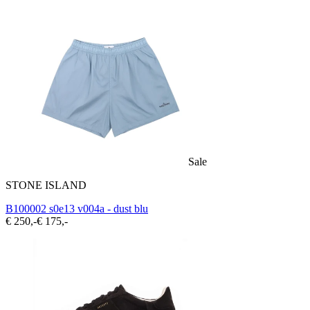
Sale
STONE ISLAND
B100002 s0e13 v004a - dust blu
€ 250,-
€ 175,-