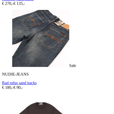
€ 270,-
€ 135,-
Sale
NUDIE-JEANS
Rad rufus sand tracks
€ 180,-
€ 90,-