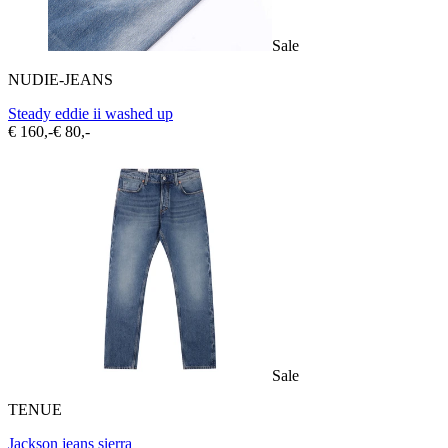
Sale
NUDIE-JEANS
Steady eddie ii washed up
€ 160,-
€ 80,-
Sale
TENUE
Jackson jeans sierra