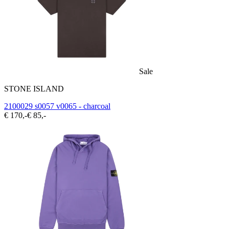
Sale
STONE ISLAND
2100029 s0057 v0065 - charcoal
€ 170,-
€ 85,-