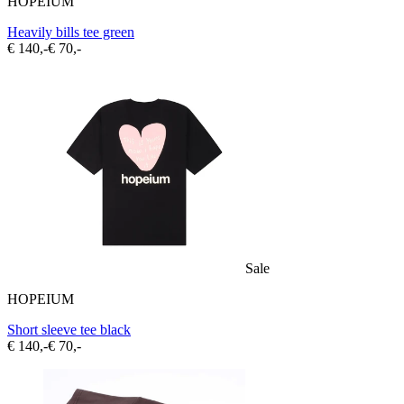
HOPEIUM
Heavily bills tee green
€ 140,-
€ 70,-
Sale
HOPEIUM
Short sleeve tee black
€ 140,-
€ 70,-