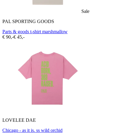
Sale
PAL SPORTING GOODS
Parts & goods t-shirt marshmallow
€ 90,-
€ 45,-
LOVELEE DAE
Chicago - as it is. ss wild orchid