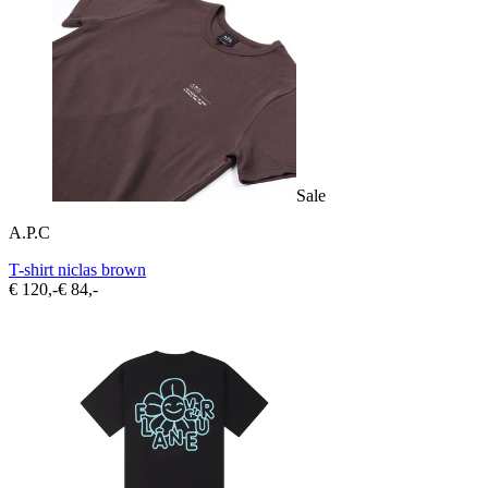
Sale
A.P.C
T-shirt niclas brown
€ 120,-
€ 84,-