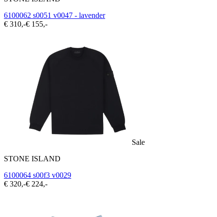
6100062 s0051 v0047 - lavender
€ 310,-
€ 155,-
Sale
STONE ISLAND
6100064 s00f3 v0029
€ 320,-
€ 224,-