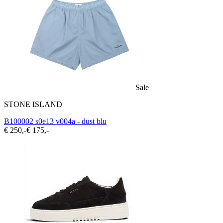
Sale
STONE ISLAND
B100002 s0e13 v004a - dust blu
€ 250,-
€ 175,-