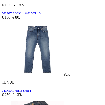
NUDIE-JEANS
Steady eddie ii washed up
€ 160,-
€ 80,-
Sale
TENUE
Jackson jeans sierra
€ 270,-
€ 135,-