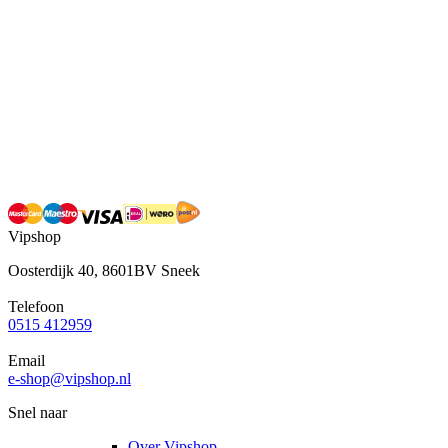
Vipshop
Oosterdijk 40, 8601BV Sneek
Telefoon
0515 412959
Email
e-shop@vipshop.nl
Snel naar
Over Vipshop