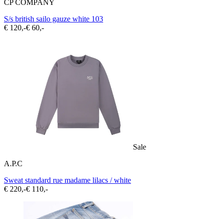
CP COMPANY
S/s british sailo gauze white 103
€ 120,-
€ 60,-
Sale
A.P.C
Sweat standard rue madame lilacs / white
€ 220,-
€ 110,-