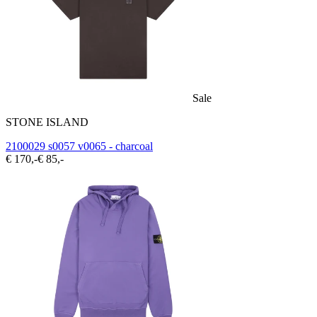
Sale
STONE ISLAND
2100029 s0057 v0065 - charcoal
€ 170,-
€ 85,-