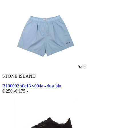
Sale
STONE ISLAND
B100002 s0e13 v004a - dust blu
€ 250,-
€ 175,-