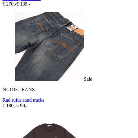
€ 270,-
€ 135,-
Sale
NUDIE-JEANS
Rad rufus sand tracks
€ 180,-
€ 90,-