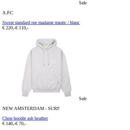
Sale
A.P.C
Sweat standard rue madame mastic / blanc
€ 220,-
€ 110,-
Sale
NEW AMSTERDAM - SURF
Chop hoodie ash heather
€ 140,-
€ 70,-