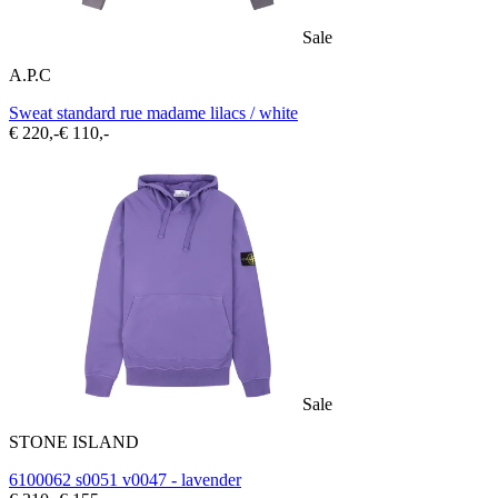
Sale
A.P.C
Sweat standard rue madame lilacs / white
€ 220,-
€ 110,-
Sale
STONE ISLAND
6100062 s0051 v0047 - lavender