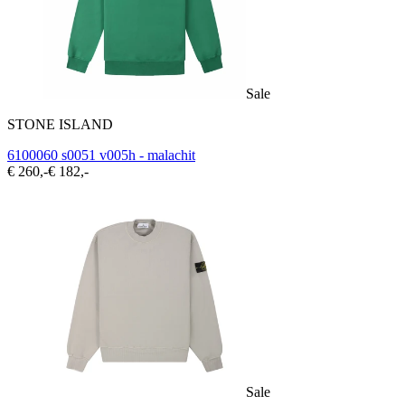
Sale
STONE ISLAND
6100060 s0051 v005h - malachit
€ 260,-
€ 182,-
Sale