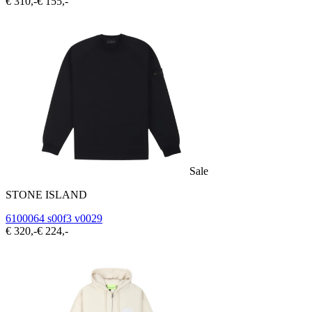
€ 310,-
€ 155,-
Sale
STONE ISLAND
6100064 s00f3 v0029
€ 320,-
€ 224,-