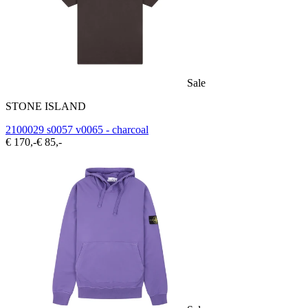
Sale
STONE ISLAND
2100029 s0057 v0065 - charcoal
€ 170,-
€ 85,-