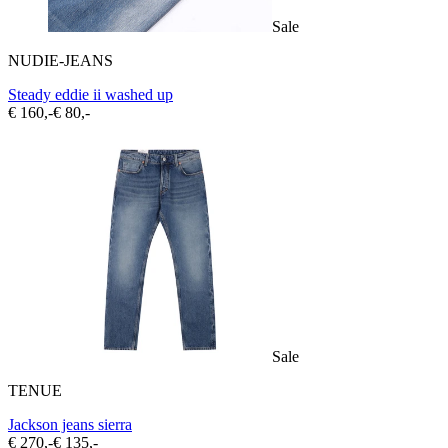
Sale
NUDIE-JEANS
Steady eddie ii washed up
€ 160,-
€ 80,-
Sale
TENUE
Jackson jeans sierra
€ 270,-
€ 135,-