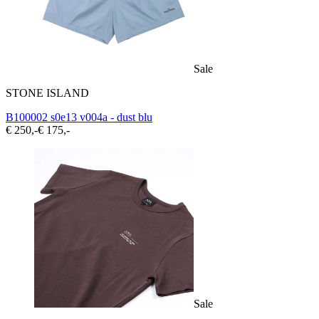
Sale
STONE ISLAND
B100002 s0e13 v004a - dust blu
€ 250,-
€ 175,-
Sale