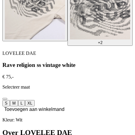
+2
LOVELEE DAE
Rave religion ss vintage white
€ 75,-
Selecteer maat
S
M
L
XL
Toevoegen aan winkelmand
Kleur: Wit
Over LOVELEE DAE