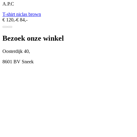
A.P.C
T-shirt niclas brown
€ 120,-
€ 84,-
Bezoek onze winkel
Oosterdijk 40,
8601 BV Sneek