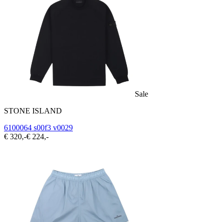
Sale
STONE ISLAND
6100064 s00f3 v0029
€ 320,-
€ 224,-