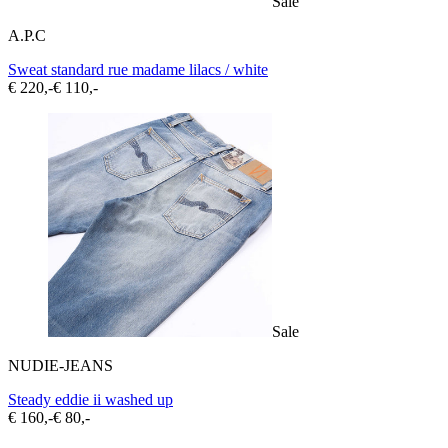
Sale
A.P.C
Sweat standard rue madame lilacs / white
€ 220,-
€ 110,-
Sale
NUDIE-JEANS
Steady eddie ii washed up
€ 160,-
€ 80,-