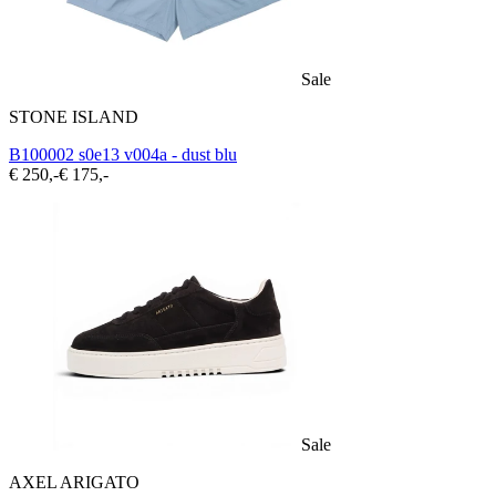
Sale
STONE ISLAND
B100002 s0e13 v004a - dust blu
€ 250,-
€ 175,-
Sale
AXEL ARIGATO