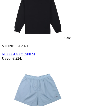
Sale
STONE ISLAND
6100064 s00f3 v0029
€ 320,-
€ 224,-