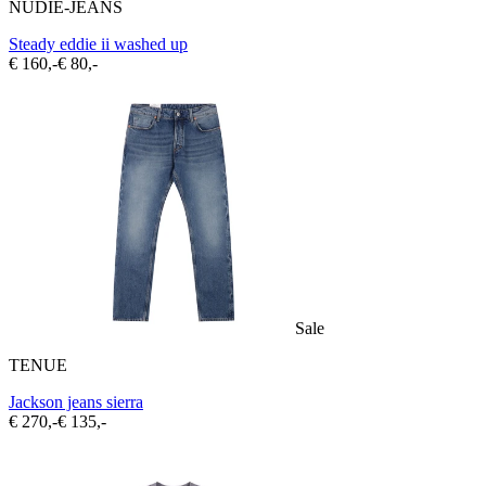
NUDIE-JEANS
Steady eddie ii washed up
€ 160,-
€ 80,-
Sale
TENUE
Jackson jeans sierra
€ 270,-
€ 135,-