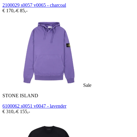
2100029 s0057 v0065 - charcoal
€ 170,-
€ 85,-
Sale
STONE ISLAND
6100062 s0051 v0047 - lavender
€ 310,-
€ 155,-