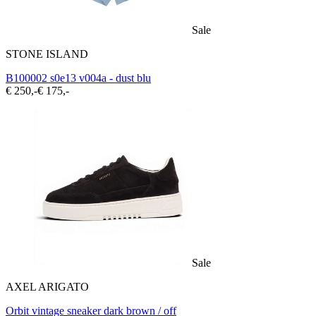
Sale
STONE ISLAND
B100002 s0e13 v004a - dust blu
€ 250,-
€ 175,-
Sale
AXEL ARIGATO
Orbit vintage sneaker dark brown / off