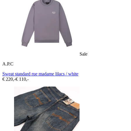
Sale
A.P.C
Sweat standard rue madame lilacs / white
€ 220,-
€ 110,-