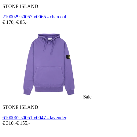
STONE ISLAND
2100029 s0057 v0065 - charcoal
€ 170,-
€ 85,-
Sale
STONE ISLAND
6100062 s0051 v0047 - lavender
€ 310,-
€ 155,-