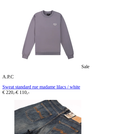
Sale
A.P.C
Sweat standard rue madame lilacs / white
€ 220,-
€ 110,-