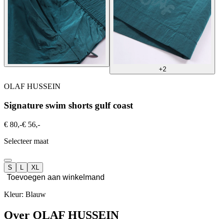
+2
OLAF HUSSEIN
Signature swim shorts gulf coast
€ 80,-
€ 56,-
Selecteer maat
S
L
XL
Toevoegen aan winkelmand
Kleur: Blauw
Over OLAF HUSSEIN