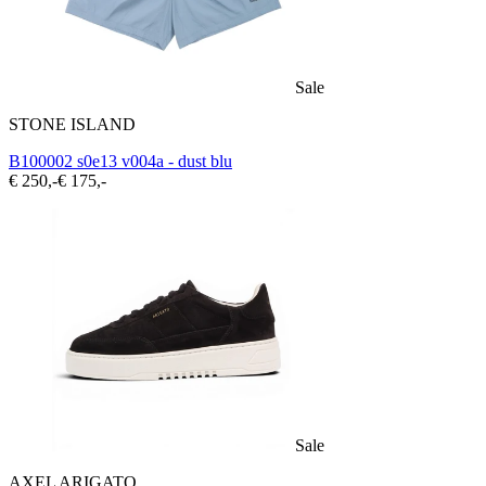
Sale
STONE ISLAND
B100002 s0e13 v004a - dust blu
€ 250,-
€ 175,-
Sale
AXEL ARIGATO