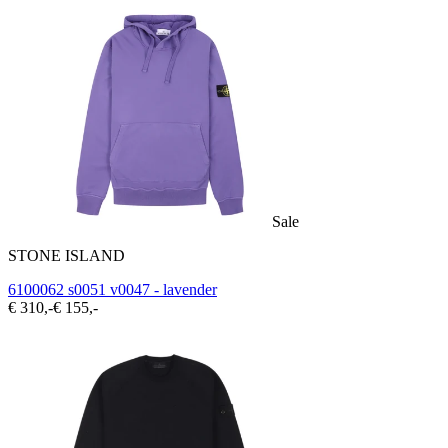
Sale
STONE ISLAND
6100062 s0051 v0047 - lavender
€ 310,-
€ 155,-