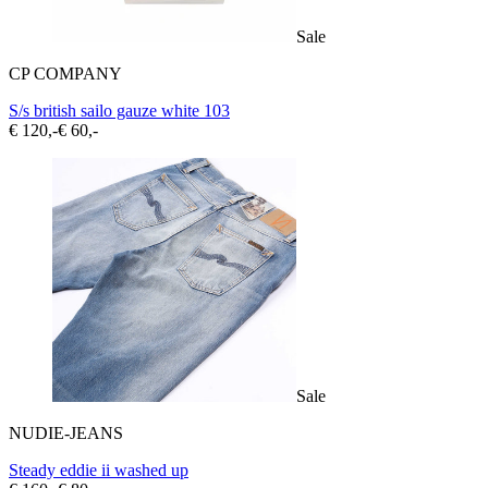
Sale
CP COMPANY
S/s british sailo gauze white 103
€ 120,-
€ 60,-
Sale
NUDIE-JEANS
Steady eddie ii washed up