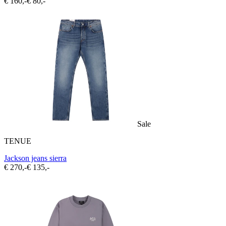
€ 160,-
€ 80,-
Sale
TENUE
Jackson jeans sierra
€ 270,-
€ 135,-