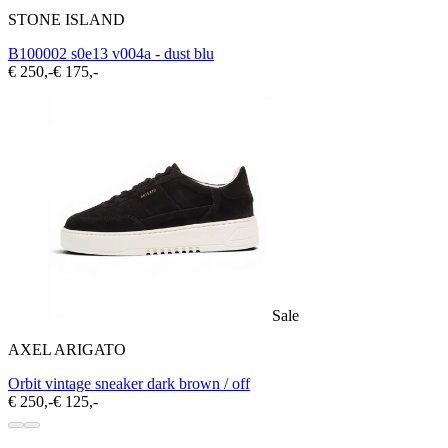
STONE ISLAND
B100002 s0e13 v004a - dust blu
€ 250,-
€ 175,-
Sale
AXEL ARIGATO
Orbit vintage sneaker dark brown / off
€ 250,-
€ 125,-