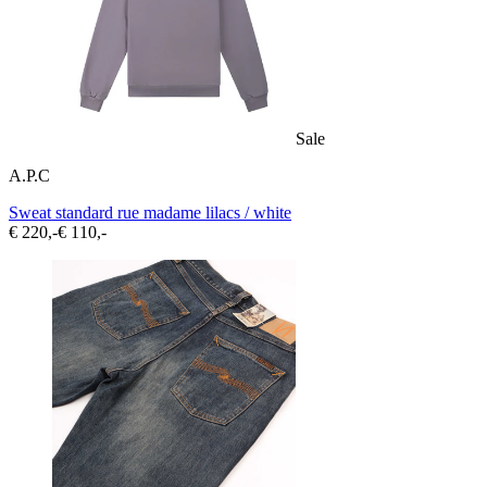
Sale
A.P.C
Sweat standard rue madame lilacs / white
€ 220,-
€ 110,-