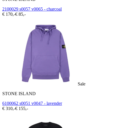
2100029 s0057 v0065 - charcoal
€ 170,-
€ 85,-
Sale
STONE ISLAND
6100062 s0051 v0047 - lavender
€ 310,-
€ 155,-