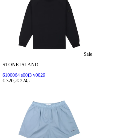
Sale
STONE ISLAND
6100064 s00f3 v0029
€ 320,-
€ 224,-