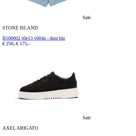
Sale
STONE ISLAND
B100002 s0e13 v004a - dust blu
€ 250,-
€ 175,-
Sale
AXEL ARIGATO