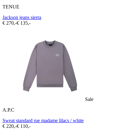
TENUE
Jackson jeans sierra
€ 270,-
€ 135,-
Sale
A.P.C
Sweat standard rue madame lilacs / white
€ 220,-
€ 110,-