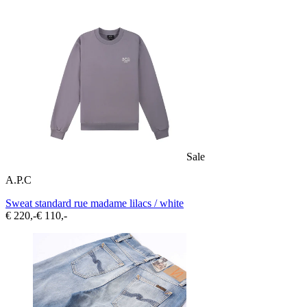
Sale
A.P.C
Sweat standard rue madame lilacs / white
€ 220,-
€ 110,-