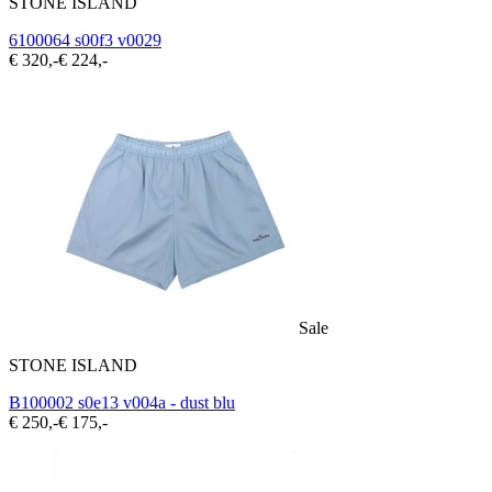
STONE ISLAND
6100064 s00f3 v0029
€ 320,-
€ 224,-
Sale
STONE ISLAND
B100002 s0e13 v004a - dust blu
€ 250,-
€ 175,-