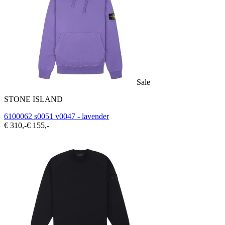
Sale
STONE ISLAND
6100062 s0051 v0047 - lavender
€ 310,-
€ 155,-