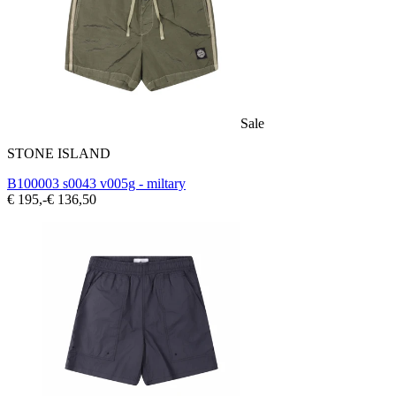
Sale
STONE ISLAND
B100003 s0043 v005g - miltary
€ 195,-
€ 136,50