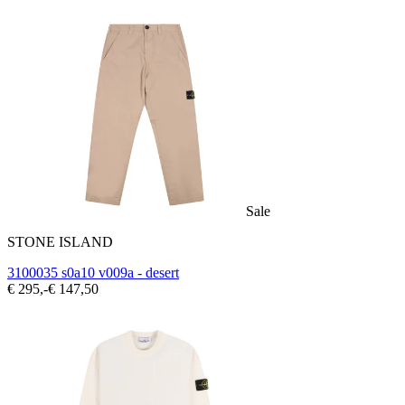
Sale
STONE ISLAND
3100035 s0a10 v009a - desert
€ 295,-
€ 147,50