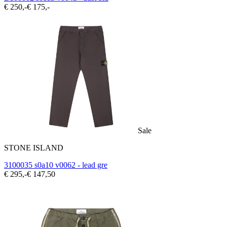
€ 250,-
€ 175,-
Sale
STONE ISLAND
3100035 s0a10 v0062 - lead gre
€ 295,-
€ 147,50