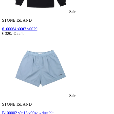
Sale
STONE ISLAND
6100064 s00f3 v0029
€ 320,-
€ 224,-
Sale
STONE ISLAND
B100002 s0e13 v004a - dust blu